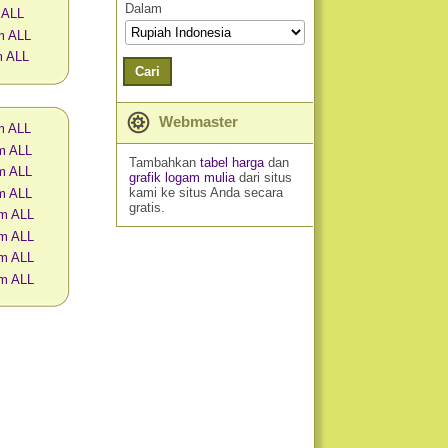
Dalam
 ALL
m ALL
m ALL
Cari
Webmaster
am ALL
am ALL
Tambahkan
tabel harga
dan
am ALL
grafik logam mulia
dari situs
kami ke situs Anda secara
am ALL
gratis.
am ALL
am ALL
am ALL
am ALL