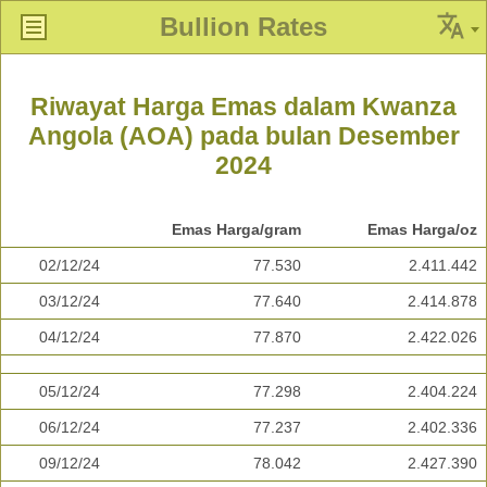
Bullion Rates
Riwayat Harga Emas dalam Kwanza
Angola (AOA) pada bulan Desember
2024
Emas Harga/gram
Emas Harga/oz
02/12/24
77.530
2.411.442
03/12/24
77.640
2.414.878
04/12/24
77.870
2.422.026
05/12/24
77.298
2.404.224
06/12/24
77.237
2.402.336
09/12/24
78.042
2.427.390