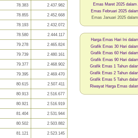
Emas Maret 2025 dalam
78.383
2.437.982
Emas Februari 2025 dal
78.855
2.452.668
Emas Januari 2025 dala
78.193
2.432.072
78.580
2.444.117
Harga Emas Hari Ini dal
79.278
2.465.824
Grafik Emas 30 Hari dal
Grafik Emas 60 Hari dal
79.739
2.480.161
Grafik Emas 90 Hari dal
79.377
2.468.902
Grafik Emas 1 Tahun dal
Grafik Emas 2 Tahun dal
79.395
2.469.470
Grafik Emas 5 Tahun dal
80.615
2.507.411
Riwayat Harga Emas dal
80.913
2.516.677
80.921
2.516.919
81.404
2.531.944
80.502
2.503.882
81.121
2.523.145