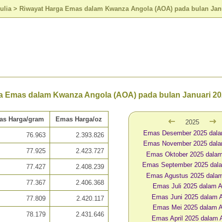
ulia
>
Riwayat Harga Emas dalam Kwanza Angola (AOA) pada bulan Jan
a Emas dalam Kwanza Angola (AOA) pada bulan Januari 2
as Harga/gram
Emas Harga/oz
2025
Emas Desember 2025 dal
76.963
2.393.826
Emas November 2025 dal
77.925
2.423.727
Emas Oktober 2025 dala
Emas September 2025 dal
77.427
2.408.239
Emas Agustus 2025 dala
77.367
2.406.368
Emas Juli 2025 dalam
Emas Juni 2025 dalam
77.809
2.420.117
Emas Mei 2025 dalam 
78.179
2.431.646
Emas April 2025 dalam