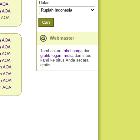
Dalam
 AOA
am AOA
m AOA
Cari
Webmaster
am AOA
am AOA
Tambahkan
tabel harga
dan
am AOA
grafik logam mulia
dari situs
kami ke situs Anda secara
am AOA
gratis.
am AOA
am AOA
am AOA
am AOA