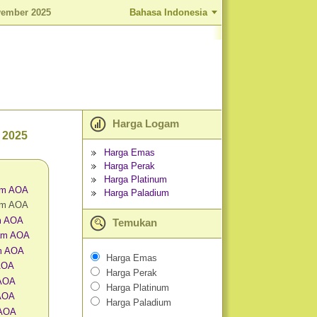
vember 2025
Bahasa Indonesia
Harga Logam
 2025
Harga Emas
Harga Perak
Harga Platinum
am AOA
Harga Paladium
am AOA
m AOA
Temukan
am AOA
m AOA
Harga Emas
 AOA
Harga Perak
 AOA
Harga Platinum
AOA
Harga Paladium
 AOA