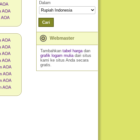
Dalam
 AOA
am AOA
m AOA
Cari
Webmaster
am AOA
am AOA
Tambahkan
tabel harga
dan
am AOA
grafik logam mulia
dari situs
kami ke situs Anda secara
am AOA
gratis.
am AOA
am AOA
am AOA
am AOA