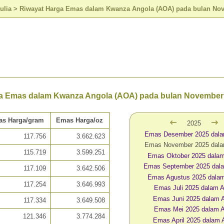
ulia
>
Riwayat Harga Emas dalam Kwanza Angola (AOA) pada bulan No
a Emas dalam Kwanza Angola (AOA) pada bulan November
s Harga/gram
Emas Harga/oz
2025
Emas Desember 2025 dal
117.756
3.662.623
Emas November 2025 dal
115.719
3.599.251
Emas Oktober 2025 dala
Emas September 2025 dal
117.109
3.642.506
Emas Agustus 2025 dala
117.254
3.646.993
Emas Juli 2025 dalam
Emas Juni 2025 dalam
117.334
3.649.508
Emas Mei 2025 dalam 
121.346
3.774.284
Emas April 2025 dalam