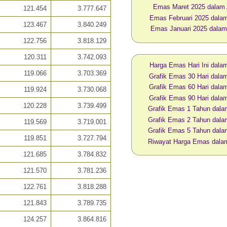
Emas Maret 2025 dalam
121.454
3.777.647
Emas Februari 2025 dal
123.467
3.840.249
Emas Januari 2025 dala
122.756
3.818.129
120.311
3.742.093
Harga Emas Hari Ini dal
119.066
3.703.369
Grafik Emas 30 Hari dal
Grafik Emas 60 Hari dal
119.924
3.730.068
Grafik Emas 90 Hari dal
120.228
3.739.499
Grafik Emas 1 Tahun dal
Grafik Emas 2 Tahun dal
119.569
3.719.001
Grafik Emas 5 Tahun dal
119.851
3.727.794
Riwayat Harga Emas dal
121.685
3.784.832
121.570
3.781.236
122.761
3.818.288
121.843
3.789.735
124.257
3.864.816