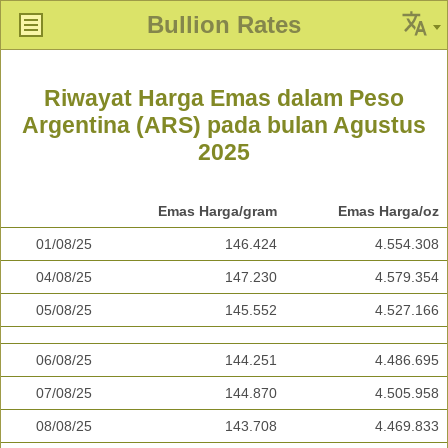
Bullion Rates
Riwayat Harga Emas dalam Peso
Argentina (ARS) pada bulan Agustus
2025
Emas Harga/gram
Emas Harga/oz
01/08/25
146.424
4.554.308
04/08/25
147.230
4.579.354
05/08/25
145.552
4.527.166
06/08/25
144.251
4.486.695
07/08/25
144.870
4.505.958
08/08/25
143.708
4.469.833