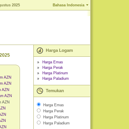
gustus 2025
Bahasa Indonesia
Harga Logam
 2025
Harga Emas
Harga Perak
Harga Platinum
am AZN
Harga Paladium
am AZN
m AZN
Temukan
am AZN
m AZN
Harga Emas
AZN
Harga Perak
 AZN
Harga Platinum
AZN
Harga Paladium
 AZN