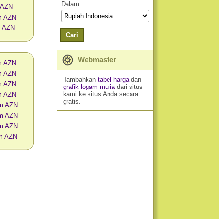
Dalam
 AZN
m AZN
m AZN
Cari
Webmaster
am AZN
am AZN
Tambahkan
tabel harga
dan
am AZN
grafik logam mulia
dari situs
kami ke situs Anda secara
am AZN
gratis.
am AZN
am AZN
am AZN
am AZN