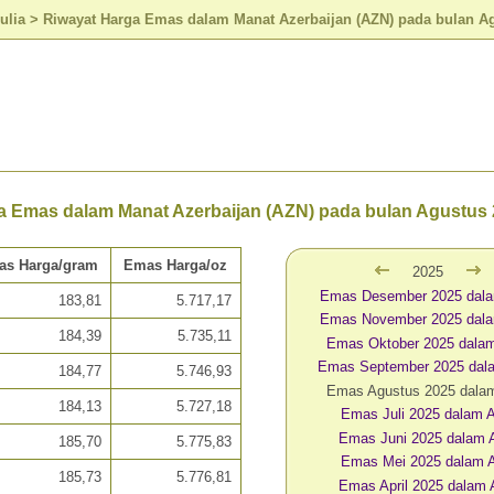
ulia
>
Riwayat Harga Emas dalam Manat Azerbaijan (AZN) pada bulan A
a Emas dalam Manat Azerbaijan (AZN) pada bulan Agustus
as Harga/gram
Emas Harga/oz
2025
Emas Desember 2025 dal
183,81
5.717,17
Emas November 2025 dal
184,39
5.735,11
Emas Oktober 2025 dala
Emas September 2025 dal
184,77
5.746,93
Emas Agustus 2025 dala
184,13
5.727,18
Emas Juli 2025 dalam 
Emas Juni 2025 dalam
185,70
5.775,83
Emas Mei 2025 dalam 
185,73
5.776,81
Emas April 2025 dalam