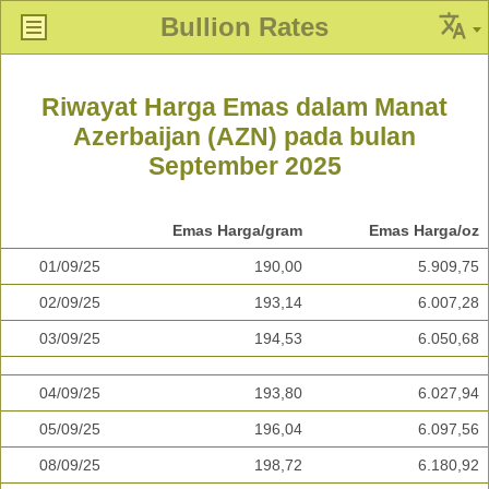
Bullion Rates
Riwayat Harga Emas dalam Manat
Azerbaijan (AZN) pada bulan
September 2025
Emas Harga/gram
Emas Harga/oz
01/09/25
190,00
5.909,75
02/09/25
193,14
6.007,28
03/09/25
194,53
6.050,68
04/09/25
193,80
6.027,94
05/09/25
196,04
6.097,56
08/09/25
198,72
6.180,92