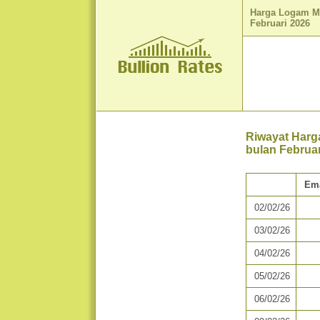
Harga Logam M
Februari 2026
Riwayat Harg
bulan Februar
Em
02/02/26
03/02/26
04/02/26
05/02/26
06/02/26