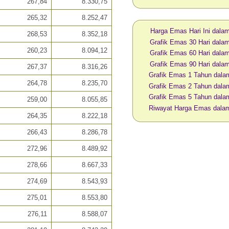
267,84
8.330,75
265,32
8.252,47
Harga Emas Hari Ini dal
268,53
8.352,18
Grafik Emas 30 Hari dal
260,23
8.094,12
Grafik Emas 60 Hari dal
Grafik Emas 90 Hari dal
267,37
8.316,26
Grafik Emas 1 Tahun dal
264,78
8.235,70
Grafik Emas 2 Tahun dal
Grafik Emas 5 Tahun dal
259,00
8.055,85
Riwayat Harga Emas dal
264,35
8.222,18
266,43
8.286,78
272,96
8.489,92
278,66
8.667,33
274,69
8.543,93
275,01
8.553,80
276,11
8.588,07