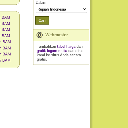
Dalam
am BAM
Cari
am BAM
am BAM
Webmaster
am BAM
am BAM
Tambahkan
tabel harga
dan
am BAM
grafik logam mulia
dari situs
am BAM
kami ke situs Anda secara
gratis.
am BAM