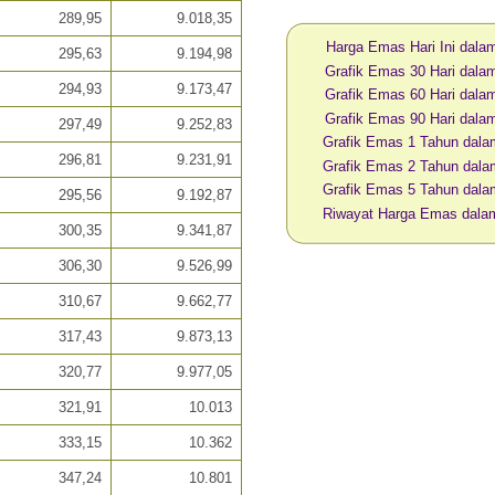
289,95
9.018,35
Harga Emas Hari Ini dal
295,63
9.194,98
Grafik Emas 30 Hari dal
294,93
9.173,47
Grafik Emas 60 Hari dal
Grafik Emas 90 Hari dal
297,49
9.252,83
Grafik Emas 1 Tahun dal
296,81
9.231,91
Grafik Emas 2 Tahun dal
Grafik Emas 5 Tahun dal
295,56
9.192,87
Riwayat Harga Emas dal
300,35
9.341,87
306,30
9.526,99
310,67
9.662,77
317,43
9.873,13
320,77
9.977,05
321,91
10.013
333,15
10.362
347,24
10.801