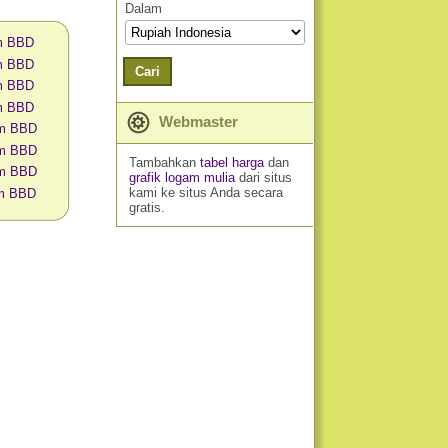
Dalam
am BBD
am BBD
Cari
am BBD
am BBD
Webmaster
am BBD
am BBD
Tambahkan
tabel harga
dan
am BBD
grafik logam mulia
dari situs
kami ke situs Anda secara
am BBD
gratis.