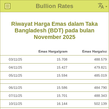
Bullion Rates
Riwayat Harga Emas dalam Taka
Bangladesh (BDT) pada bulan
November 2025
Emas Harga/gram
Emas Harga/oz
03/11/25
15.708
488.579
04/11/25
15.427
479.821
05/11/25
15.594
485.019
06/11/25
15.586
484.790
07/11/25
15.701
488.343
10/11/25
16.144
502.139