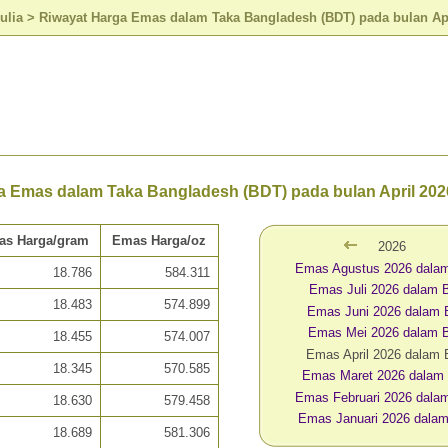
ulia
>
Riwayat Harga Emas dalam Taka Bangladesh (BDT) pada bulan Apr
a Emas dalam Taka Bangladesh (BDT) pada bulan April 202
as Harga/gram
Emas Harga/oz
2026
Emas Agustus 2026 dala
18.786
584.311
Emas Juli 2026 dalam
18.483
574.899
Emas Juni 2026 dalam
Emas Mei 2026 dalam 
18.455
574.007
Emas April 2026 dalam
18.345
570.585
Emas Maret 2026 dalam
Emas Februari 2026 dal
18.630
579.458
Emas Januari 2026 dala
18.689
581.306