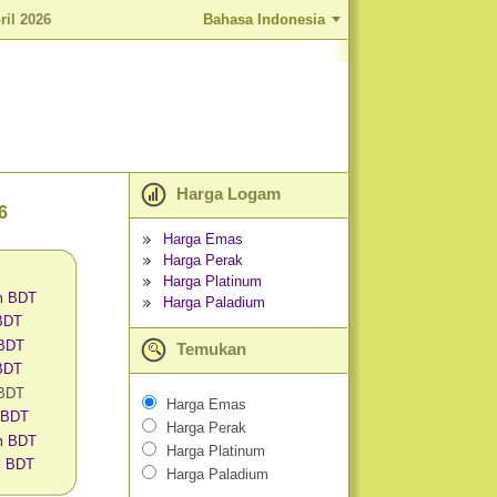
il 2026
Bahasa Indonesia
Harga Logam
6
Harga Emas
Harga Perak
Harga Platinum
m BDT
Harga Paladium
 BDT
 BDT
Temukan
BDT
 BDT
Harga Emas
 BDT
Harga Perak
am BDT
Harga Platinum
m BDT
Harga Paladium