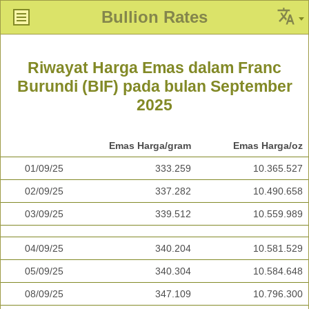
Bullion Rates
Riwayat Harga Emas dalam Franc
Burundi (BIF) pada bulan September
2025
Emas Harga/gram
Emas Harga/oz
01/09/25
333.259
10.365.527
02/09/25
337.282
10.490.658
03/09/25
339.512
10.559.989
04/09/25
340.204
10.581.529
05/09/25
340.304
10.584.648
08/09/25
347.109
10.796.300