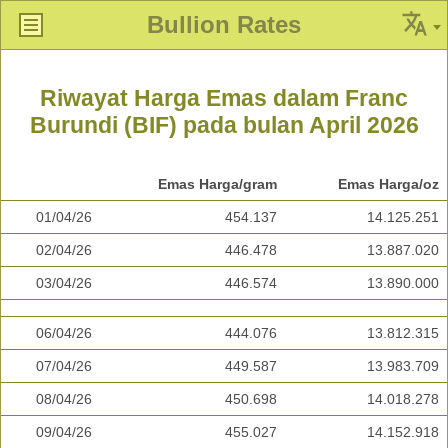
Bullion Rates
Riwayat Harga Emas dalam Franc
Burundi (BIF) pada bulan April 2026
Emas Harga/gram
Emas Harga/oz
01/04/26
454.137
14.125.251
02/04/26
446.478
13.887.020
03/04/26
446.574
13.890.000
06/04/26
444.076
13.812.315
07/04/26
449.587
13.983.709
08/04/26
450.698
14.018.278
09/04/26
455.027
14.152.918