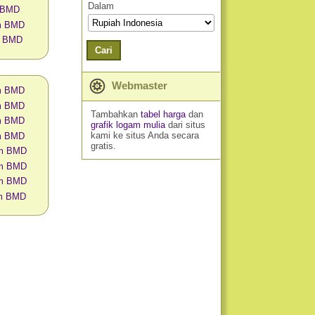
Dalam
 BMD
am BMD
m BMD
Cari
Webmaster
am BMD
am BMD
Tambahkan
tabel harga
dan
am BMD
grafik logam mulia
dari situs
kami ke situs Anda secara
am BMD
gratis.
am BMD
am BMD
am BMD
am BMD