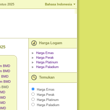
stus 2025
Bahasa Indonesia
Harga Logam
025
Harga Emas
Harga Perak
Harga Platinum
am BMD
Harga Paladium
am BMD
m BMD
Temukan
lam BMD
m BMD
Harga Emas
 BMD
Harga Perak
 BMD
Harga Platinum
 BMD
Harga Paladium
 BMD