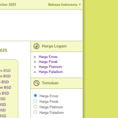
mber 2025
Bahasa Indonesia
Harga Logam
2025
Harga Emas
Harga Perak
Harga Platinum
am BSD
Harga Paladium
am BSD
m BSD
Temukan
am BSD
m BSD
Harga Emas
 BSD
Harga Perak
 BSD
Harga Platinum
BSD
Harga Paladium
 BSD