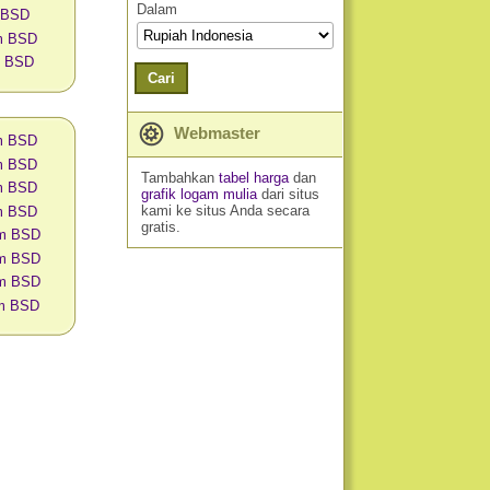
Dalam
 BSD
am BSD
m BSD
Cari
Webmaster
am BSD
am BSD
Tambahkan
tabel harga
dan
am BSD
grafik logam mulia
dari situs
kami ke situs Anda secara
am BSD
gratis.
am BSD
am BSD
am BSD
am BSD