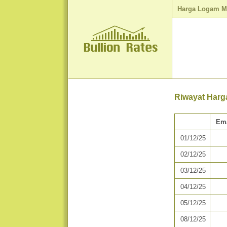
Harga Logam M
Riwayat Harg
Em
01/12/25
02/12/25
03/12/25
04/12/25
05/12/25
08/12/25