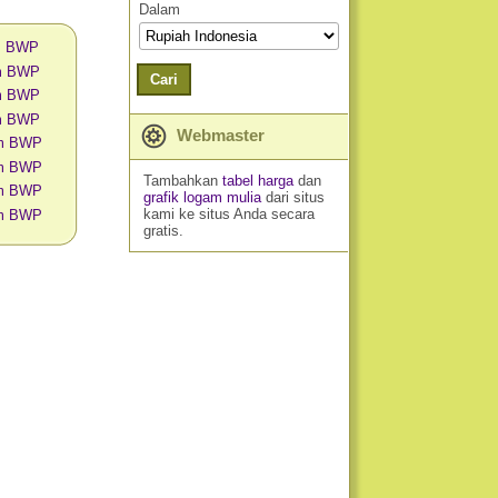
Dalam
am BWP
am BWP
Cari
am BWP
am BWP
Webmaster
am BWP
am BWP
Tambahkan
tabel harga
dan
am BWP
grafik logam mulia
dari situs
kami ke situs Anda secara
am BWP
gratis.