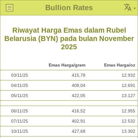
Bullion Rates
Riwayat Harga Emas dalam Rubel
Belarusia (BYN) pada bulan November
2025
Emas Harga/gram
Emas Harga/oz
03/11/25
415,78
12.932
04/11/25
408,04
12.691
05/11/25
422,05
13.127
06/11/25
416,52
12.955
07/11/25
402,91
12.532
10/11/25
427,68
13.302