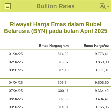
Bullion Rates
Riwayat Harga Emas dalam Rubel
Belarusia (BYN) pada bulan April 2025
Emas Harga/gram
Emas Harga/oz
01/04/25
314,22
9.773,41
02/04/25
316,97
9.859,00
03/04/25
314,15
9.771,31
04/04/25
305,64
9.506,60
07/04/25
300,11
9.334,42
08/04/25
302,36
9.404,41
09/04/25
314,01
9.766,95