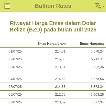
Bullion Rates
Riwayat Harga Emas dalam Dolar
Belize (BZD) pada bulan Juli 2025
Emas Harga/gram
Emas Harga/oz
01/07/25
214,71
6.678,24
02/07/25
215,86
6.714,11
03/07/25
213,91
6.653,36
04/07/25
214,56
6.673,56
07/07/25
214,55
6.673,34
08/07/25
212,30
6.603,28
09/07/25
213,07
6.627,34