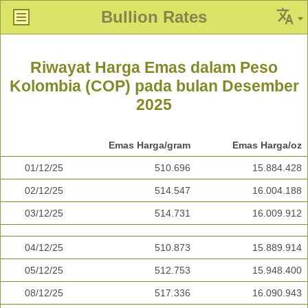
Bullion Rates
Riwayat Harga Emas dalam Peso
Kolombia (COP) pada bulan Desember
2025
Emas Harga/gram
Emas Harga/oz
01/12/25
510.696
15.884.428
02/12/25
514.547
16.004.188
03/12/25
514.731
16.009.912
04/12/25
510.873
15.889.914
05/12/25
512.753
15.948.400
08/12/25
517.336
16.090.943