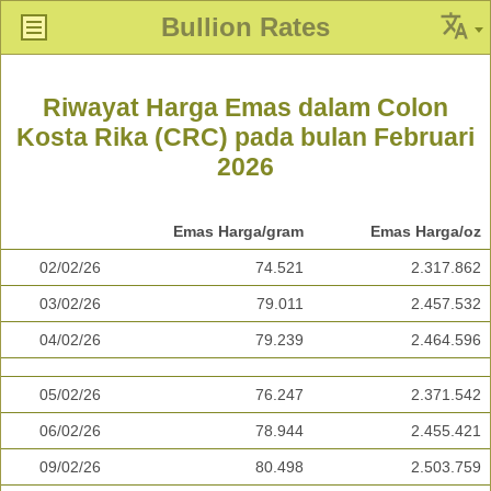
Bullion Rates
Riwayat Harga Emas dalam Colon
Kosta Rika (CRC) pada bulan Februari
2026
Emas Harga/gram
Emas Harga/oz
02/02/26
74.521
2.317.862
03/02/26
79.011
2.457.532
04/02/26
79.239
2.464.596
05/02/26
76.247
2.371.542
06/02/26
78.944
2.455.421
09/02/26
80.498
2.503.759