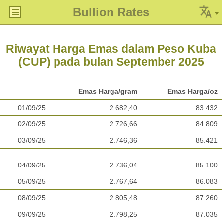
Bullion Rates
Riwayat Harga Emas dalam Peso Kuba
(CUP) pada bulan September 2025
Emas Harga/gram
Emas Harga/oz
01/09/25
2.682,40
83.432
02/09/25
2.726,66
84.809
03/09/25
2.746,36
85.421
04/09/25
2.736,04
85.100
05/09/25
2.767,64
86.083
08/09/25
2.805,48
87.260
09/09/25
2.798,25
87.035