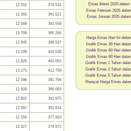
Emas Maret 2025 dalam
12.202
379.531
Emas Februari 2025 dal
12.266
381.521
Emas Januari 2025 dala
12.589
391.558
12.708
395.266
Harga Emas Hari Ini dal
12.845
399.537
Grafik Emas 30 Hari dal
Grafik Emas 60 Hari dal
13.199
410.535
Grafik Emas 90 Hari dal
12.925
402.001
Grafik Emas 1 Tahun dal
Grafik Emas 2 Tahun dal
13.271
412.759
Grafik Emas 5 Tahun dal
12.596
391.794
Riwayat Harga Emas dal
12.509
389.083
12.602
391.975
12.597
391.814
12.150
377.910
12.027
374.072