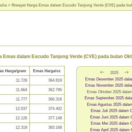
ulia
>
Riwayat Harga Emas dalam Escudo Tanjung Verde (CVE) pada bul
a Emas dalam Escudo Tanjung Verde (CVE) pada bulan Okt
as Harga/gram
Emas Harga/oz
2025
Emas Desember 2025 dal
11.729
364.819
Emas November 2025 dal
11.664
362.795
Emas Oktober 2025 dala
Emas September 2025 dal
11.777
366.318
Emas Agustus 2025 dala
12.037
374.402
Emas Juli 2025 dalam
Emas Juni 2025 dalam
12.126
377.148
Emas Mei 2025 dalam 
12.319
383.168
Emas April 2025 dalam