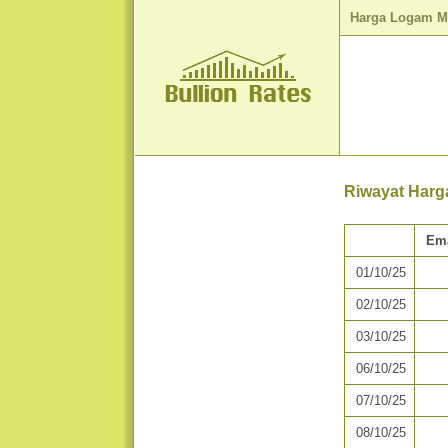
Harga Logam M
Riwayat Harg
Em
01/10/25
02/10/25
03/10/25
06/10/25
07/10/25
08/10/25