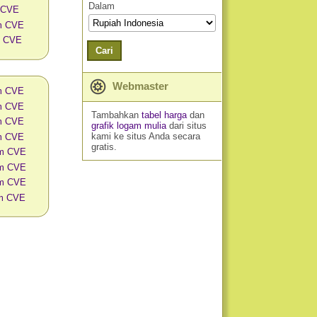
Dalam
 CVE
am CVE
m CVE
Cari
Webmaster
am CVE
am CVE
Tambahkan
tabel harga
dan
am CVE
grafik logam mulia
dari situs
kami ke situs Anda secara
am CVE
gratis.
am CVE
am CVE
am CVE
am CVE