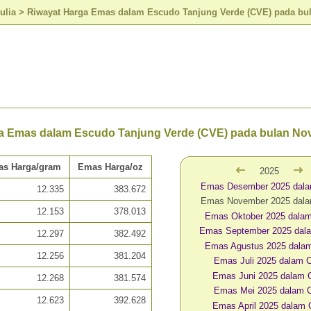
ulia
>
Riwayat Harga Emas dalam Escudo Tanjung Verde (CVE) pada bu
a Emas dalam Escudo Tanjung Verde (CVE) pada bulan No
s Harga/gram
Emas Harga/oz
2025
Emas Desember 2025 dal
12.335
383.672
Emas November 2025 dal
12.153
378.013
Emas Oktober 2025 dala
Emas September 2025 dal
12.297
382.492
Emas Agustus 2025 dala
12.256
381.204
Emas Juli 2025 dalam
Emas Juni 2025 dalam
12.268
381.574
Emas Mei 2025 dalam 
12.623
392.628
Emas April 2025 dalam