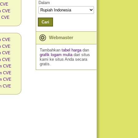
Dalam
 CVE
am CVE
m CVE
Cari
Webmaster
am CVE
am CVE
Tambahkan
tabel harga
dan
am CVE
grafik logam mulia
dari situs
kami ke situs Anda secara
am CVE
gratis.
am CVE
am CVE
am CVE
am CVE