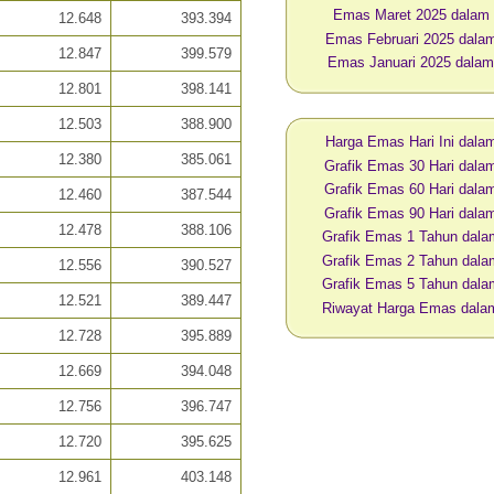
Emas Maret 2025 dalam
12.648
393.394
Emas Februari 2025 dal
12.847
399.579
Emas Januari 2025 dala
12.801
398.141
12.503
388.900
Harga Emas Hari Ini dal
12.380
385.061
Grafik Emas 30 Hari dal
Grafik Emas 60 Hari dal
12.460
387.544
Grafik Emas 90 Hari dal
12.478
388.106
Grafik Emas 1 Tahun dal
Grafik Emas 2 Tahun dal
12.556
390.527
Grafik Emas 5 Tahun dal
12.521
389.447
Riwayat Harga Emas dal
12.728
395.889
12.669
394.048
12.756
396.747
12.720
395.625
12.961
403.148