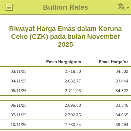
Bullion Rates
Riwayat Harga Emas dalam Koruna
Ceko (CZK) pada bulan November
2025
Emas Harga/gram
Emas Harga/oz
03/11/25
2.716,80
84.502
04/11/25
2.682,77
83.444
05/11/25
2.711,03
84.322
06/11/25
2.695,68
83.845
07/11/25
2.702,75
84.065
10/11/25
2.780,84
86.494