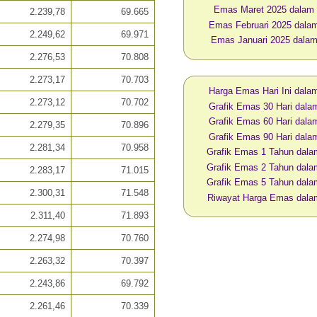
Emas Maret 2025 dalam
2.239,78
69.665
Emas Februari 2025 dal
2.249,62
69.971
Emas Januari 2025 dala
2.276,53
70.808
2.273,17
70.703
Harga Emas Hari Ini dal
2.273,12
70.702
Grafik Emas 30 Hari dal
Grafik Emas 60 Hari dal
2.279,35
70.896
Grafik Emas 90 Hari dal
2.281,34
70.958
Grafik Emas 1 Tahun dal
Grafik Emas 2 Tahun dal
2.283,17
71.015
Grafik Emas 5 Tahun dal
2.300,31
71.548
Riwayat Harga Emas dal
2.311,40
71.893
2.274,98
70.760
2.263,32
70.397
2.243,86
69.792
2.261,46
70.339