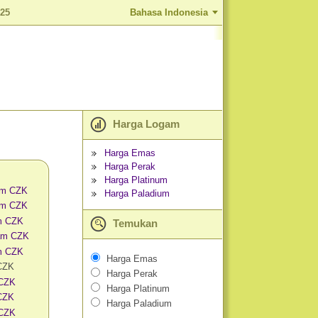
025
Bahasa Indonesia
Harga Logam
Harga Emas
Harga Perak
Harga Platinum
am CZK
Harga Paladium
am CZK
m CZK
Temukan
am CZK
m CZK
Harga Emas
 CZK
Harga Perak
 CZK
Harga Platinum
CZK
Harga Paladium
 CZK