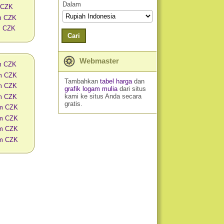
Dalam
 CZK
am CZK
m CZK
Cari
Webmaster
am CZK
am CZK
Tambahkan
tabel harga
dan
am CZK
grafik logam mulia
dari situs
kami ke situs Anda secara
am CZK
gratis.
am CZK
am CZK
am CZK
am CZK