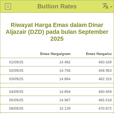
Bullion Rates
Riwayat Harga Emas dalam Dinar
Aljazair (DZD) pada bulan September
2025
Emas Harga/gram
Emas Harga/oz
01/09/25
14.482
450.428
02/09/25
14.756
458.963
03/09/25
14.864
462.315
04/09/25
14.804
460.459
05/09/25
14.967
465.518
08/09/25
15.139
470.872