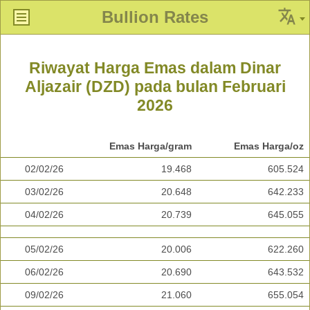
Bullion Rates
Riwayat Harga Emas dalam Dinar
Aljazair (DZD) pada bulan Februari
2026
Emas Harga/gram
Emas Harga/oz
02/02/26
19.468
605.524
03/02/26
20.648
642.233
04/02/26
20.739
645.055
05/02/26
20.006
622.260
06/02/26
20.690
643.532
09/02/26
21.060
655.054