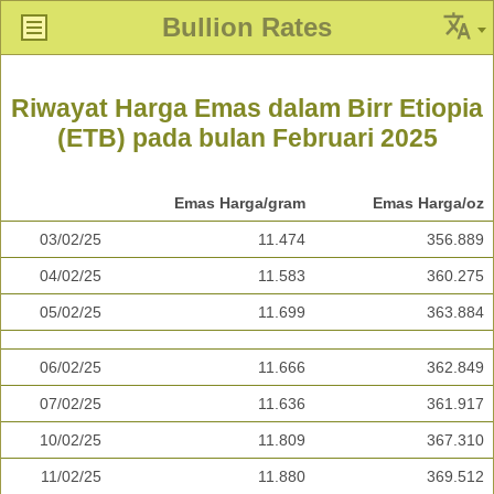
Bullion Rates
Riwayat Harga Emas dalam Birr Etiopia
(ETB) pada bulan Februari 2025
Emas Harga/gram
Emas Harga/oz
03/02/25
11.474
356.889
04/02/25
11.583
360.275
05/02/25
11.699
363.884
06/02/25
11.666
362.849
07/02/25
11.636
361.917
10/02/25
11.809
367.310
11/02/25
11.880
369.512