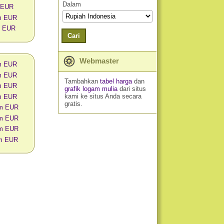
Dalam
 EUR
am EUR
m EUR
Cari
Webmaster
am EUR
am EUR
Tambahkan
tabel harga
dan
am EUR
grafik logam mulia
dari situs
kami ke situs Anda secara
am EUR
gratis.
am EUR
am EUR
am EUR
am EUR