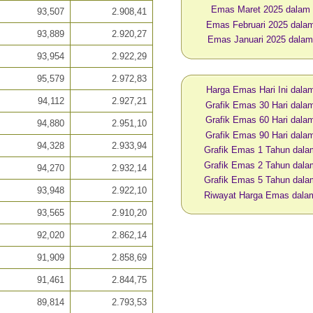
Emas Maret 2025 dalam
93,507
2.908,41
Emas Februari 2025 dal
93,889
2.920,27
Emas Januari 2025 dala
93,954
2.922,29
95,579
2.972,83
Harga Emas Hari Ini dal
94,112
2.927,21
Grafik Emas 30 Hari dal
Grafik Emas 60 Hari dal
94,880
2.951,10
Grafik Emas 90 Hari dal
94,328
2.933,94
Grafik Emas 1 Tahun dal
Grafik Emas 2 Tahun dal
94,270
2.932,14
Grafik Emas 5 Tahun dal
93,948
2.922,10
Riwayat Harga Emas dal
93,565
2.910,20
92,020
2.862,14
91,909
2.858,69
91,461
2.844,75
89,814
2.793,53