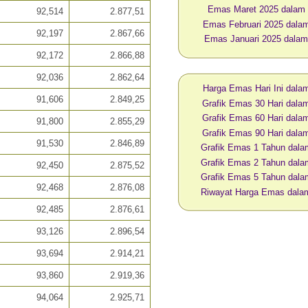
Emas Maret 2025 dalam
92,514
2.877,51
Emas Februari 2025 dal
92,197
2.867,66
Emas Januari 2025 dala
92,172
2.866,88
92,036
2.862,64
Harga Emas Hari Ini dal
91,606
2.849,25
Grafik Emas 30 Hari dal
Grafik Emas 60 Hari dal
91,800
2.855,29
Grafik Emas 90 Hari dal
91,530
2.846,89
Grafik Emas 1 Tahun dal
Grafik Emas 2 Tahun dal
92,450
2.875,52
Grafik Emas 5 Tahun dal
92,468
2.876,08
Riwayat Harga Emas dal
92,485
2.876,61
93,126
2.896,54
93,694
2.914,21
93,860
2.919,36
94,064
2.925,71