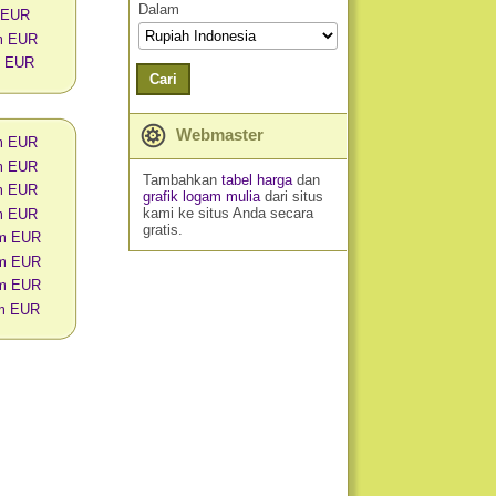
Dalam
 EUR
am EUR
m EUR
Cari
Webmaster
am EUR
am EUR
Tambahkan
tabel harga
dan
am EUR
grafik logam mulia
dari situs
kami ke situs Anda secara
am EUR
gratis.
am EUR
am EUR
am EUR
am EUR