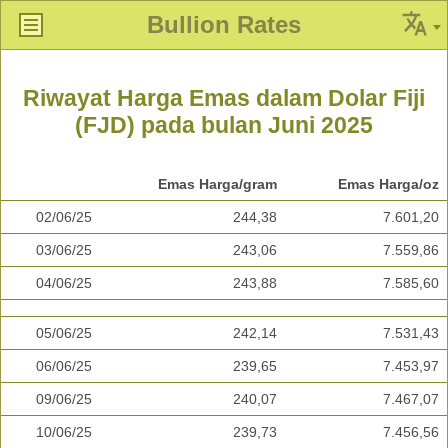
Bullion Rates
Riwayat Harga Emas dalam Dolar Fiji
(FJD) pada bulan Juni 2025
Emas Harga/gram
Emas Harga/oz
02/06/25
244,38
7.601,20
03/06/25
243,06
7.559,86
04/06/25
243,88
7.585,60
05/06/25
242,14
7.531,43
06/06/25
239,65
7.453,97
09/06/25
240,07
7.467,07
10/06/25
239,73
7.456,56