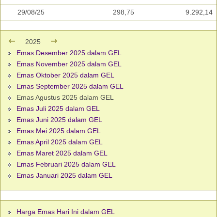
29/08/25
298,75
9.292,14
2025
Emas Desember 2025 dalam GEL
Emas November 2025 dalam GEL
Emas Oktober 2025 dalam GEL
Emas September 2025 dalam GEL
Emas Agustus 2025 dalam GEL
Emas Juli 2025 dalam GEL
Emas Juni 2025 dalam GEL
Emas Mei 2025 dalam GEL
Emas April 2025 dalam GEL
Emas Maret 2025 dalam GEL
Emas Februari 2025 dalam GEL
Emas Januari 2025 dalam GEL
Harga Emas Hari Ini dalam GEL