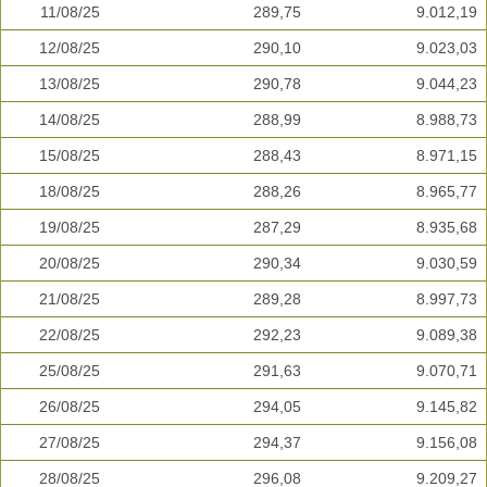
11/08/25
289,75
9.012,19
12/08/25
290,10
9.023,03
13/08/25
290,78
9.044,23
14/08/25
288,99
8.988,73
15/08/25
288,43
8.971,15
18/08/25
288,26
8.965,77
19/08/25
287,29
8.935,68
20/08/25
290,34
9.030,59
21/08/25
289,28
8.997,73
22/08/25
292,23
9.089,38
25/08/25
291,63
9.070,71
26/08/25
294,05
9.145,82
27/08/25
294,37
9.156,08
28/08/25
296,08
9.209,27