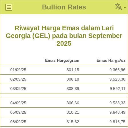
Bullion Rates
Riwayat Harga Emas dalam Lari
Georgia (GEL) pada bulan September
2025
Emas Harga/gram
Emas Harga/oz
01/09/25
301,15
9.366,96
02/09/25
306,18
9.523,30
03/09/25
308,39
9.592,11
04/09/25
306,66
9.538,33
05/09/25
310,21
9.648,49
08/09/25
315,62
9.816,75