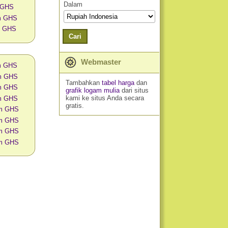
Dalam
 GHS
am GHS
m GHS
Cari
Webmaster
am GHS
am GHS
Tambahkan
tabel harga
dan
am GHS
grafik logam mulia
dari situs
kami ke situs Anda secara
am GHS
gratis.
am GHS
am GHS
am GHS
am GHS