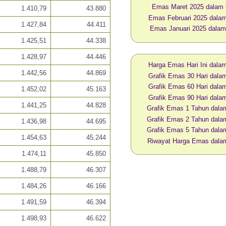
Emas Maret 2025 dalam
1.410,79
43.880
Emas Februari 2025 dal
1.427,84
44.411
Emas Januari 2025 dala
1.425,51
44.338
1.428,97
44.446
Harga Emas Hari Ini dal
1.442,56
44.869
Grafik Emas 30 Hari dal
Grafik Emas 60 Hari dal
1.452,02
45.163
Grafik Emas 90 Hari dal
1.441,25
44.828
Grafik Emas 1 Tahun dal
Grafik Emas 2 Tahun dal
1.436,98
44.695
Grafik Emas 5 Tahun dal
1.454,63
45.244
Riwayat Harga Emas dal
1.474,11
45.850
1.488,79
46.307
1.484,26
46.166
1.491,59
46.394
1.498,93
46.622