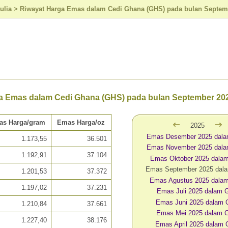
ulia
>
Riwayat Harga Emas dalam Cedi Ghana (GHS) pada bulan Septem
a Emas dalam Cedi Ghana (GHS) pada bulan September 20
as Harga/gram
Emas Harga/oz
2025
Emas Desember 2025 dal
1.173,55
36.501
Emas November 2025 dal
1.192,91
37.104
Emas Oktober 2025 dala
Emas September 2025 da
1.201,53
37.372
Emas Agustus 2025 dala
1.197,02
37.231
Emas Juli 2025 dalam
Emas Juni 2025 dalam
1.210,84
37.661
Emas Mei 2025 dalam
1.227,40
38.176
Emas April 2025 dalam