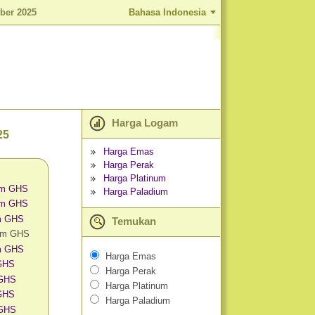
ber 2025
Bahasa Indonesia
Harga Logam
25
Harga Emas
Harga Perak
Harga Platinum
am GHS
Harga Paladium
am GHS
m GHS
Temukan
lam GHS
m GHS
Harga Emas
 GHS
Harga Perak
 GHS
Harga Platinum
 GHS
Harga Paladium
 GHS