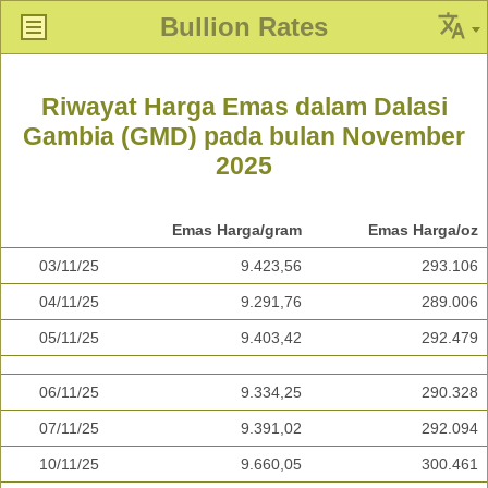
Bullion Rates
Riwayat Harga Emas dalam Dalasi
Gambia (GMD) pada bulan November
2025
Emas Harga/gram
Emas Harga/oz
03/11/25
9.423,56
293.106
04/11/25
9.291,76
289.006
05/11/25
9.403,42
292.479
06/11/25
9.334,25
290.328
07/11/25
9.391,02
292.094
10/11/25
9.660,05
300.461