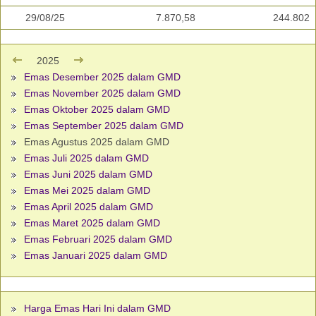
29/08/25
7.870,58
244.802
2025
Emas Desember 2025 dalam GMD
Emas November 2025 dalam GMD
Emas Oktober 2025 dalam GMD
Emas September 2025 dalam GMD
Emas Agustus 2025 dalam GMD
Emas Juli 2025 dalam GMD
Emas Juni 2025 dalam GMD
Emas Mei 2025 dalam GMD
Emas April 2025 dalam GMD
Emas Maret 2025 dalam GMD
Emas Februari 2025 dalam GMD
Emas Januari 2025 dalam GMD
Harga Emas Hari Ini dalam GMD