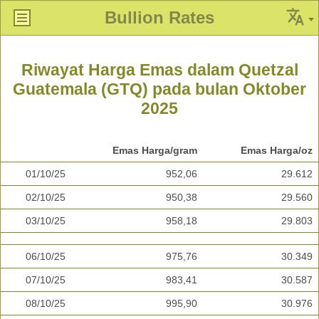
Bullion Rates
Riwayat Harga Emas dalam Quetzal
Guatemala (GTQ) pada bulan Oktober
2025
Emas Harga/gram
Emas Harga/oz
01/10/25
952,06
29.612
02/10/25
950,38
29.560
03/10/25
958,18
29.803
06/10/25
975,76
30.349
07/10/25
983,41
30.587
08/10/25
995,90
30.976