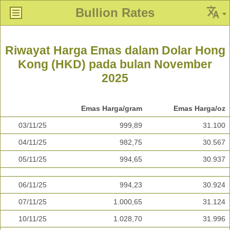
Bullion Rates
Riwayat Harga Emas dalam Dolar Hong
Kong (HKD) pada bulan November
2025
Emas Harga/gram
Emas Harga/oz
03/11/25
999,89
31.100
04/11/25
982,75
30.567
05/11/25
994,65
30.937
06/11/25
994,23
30.924
07/11/25
1.000,65
31.124
10/11/25
1.028,70
31.996