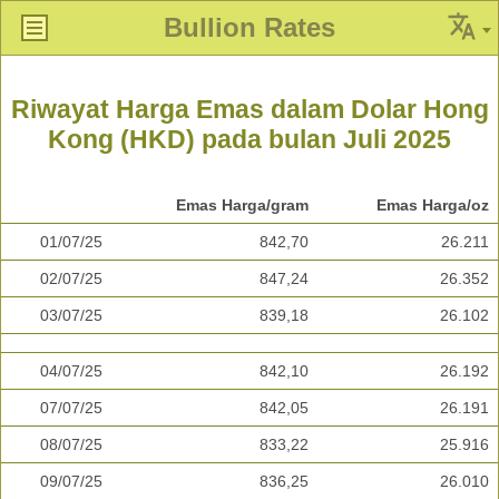
Bullion Rates
Riwayat Harga Emas dalam Dolar Hong
Kong (HKD) pada bulan Juli 2025
Emas Harga/gram
Emas Harga/oz
01/07/25
842,70
26.211
02/07/25
847,24
26.352
03/07/25
839,18
26.102
04/07/25
842,10
26.192
07/07/25
842,05
26.191
08/07/25
833,22
25.916
09/07/25
836,25
26.010