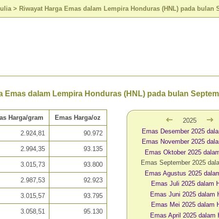
ulia
>
Riwayat Harga Emas dalam Lempira Honduras (HNL) pada bulan 
a Emas dalam Lempira Honduras (HNL) pada bulan Septem
as Harga/gram
Emas Harga/oz
2025
Emas Desember 2025 dal
2.924,81
90.972
Emas November 2025 dal
2.994,35
93.135
Emas Oktober 2025 dala
Emas September 2025 dal
3.015,73
93.800
Emas Agustus 2025 dala
2.987,53
92.923
Emas Juli 2025 dalam 
Emas Juni 2025 dalam
3.015,57
93.795
Emas Mei 2025 dalam 
3.058,51
95.130
Emas April 2025 dalam