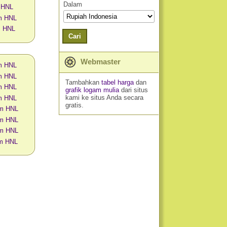
Dalam
 HNL
m HNL
m HNL
Cari
Webmaster
am HNL
am HNL
Tambahkan
tabel harga
dan
am HNL
grafik logam mulia
dari situs
kami ke situs Anda secara
am HNL
gratis.
am HNL
am HNL
am HNL
am HNL