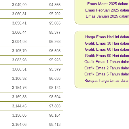
Emas Maret 2025 dalam
3.049,99
94.865
Emas Februari 2025 dala
3.060,81
95.202
Emas Januari 2025 dala
3.056,41
95.065
3.066,44
95.377
Harga Emas Hari Ini dal
3.094,93
96.263
Grafik Emas 30 Hari dal
Grafik Emas 60 Hari dal
3.105,70
96.598
Grafik Emas 90 Hari dal
3.083,98
95.923
Grafik Emas 1 Tahun dal
Grafik Emas 2 Tahun dal
3.066,51
95.379
Grafik Emas 5 Tahun dal
3.106,92
96.636
Riwayat Harga Emas dal
3.154,76
98.124
3.169,88
98.594
3.144,45
97.803
3.156,05
98.164
3.164,06
98.413