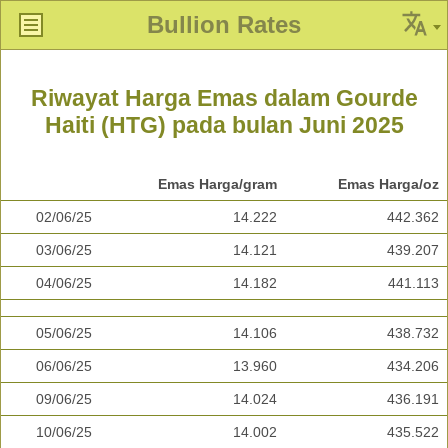
Bullion Rates
Riwayat Harga Emas dalam Gourde
Haiti (HTG) pada bulan Juni 2025
Emas Harga/gram
Emas Harga/oz
02/06/25
14.222
442.362
03/06/25
14.121
439.207
04/06/25
14.182
441.113
05/06/25
14.106
438.732
06/06/25
13.960
434.206
09/06/25
14.024
436.191
10/06/25
14.002
435.522