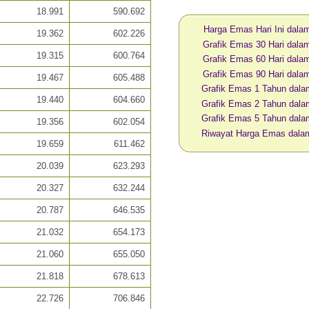
18.991
590.692
Harga Emas Hari Ini dal
19.362
602.226
Grafik Emas 30 Hari dal
19.315
600.764
Grafik Emas 60 Hari dal
Grafik Emas 90 Hari dal
19.467
605.488
Grafik Emas 1 Tahun dal
19.440
604.660
Grafik Emas 2 Tahun dal
Grafik Emas 5 Tahun dal
19.356
602.054
Riwayat Harga Emas dal
19.659
611.462
20.039
623.293
20.327
632.244
20.787
646.535
21.032
654.173
21.060
655.050
21.818
678.613
22.726
706.846