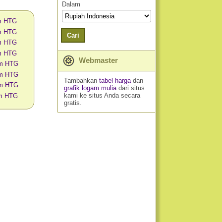
Dalam
am HTG
am HTG
Cari
am HTG
am HTG
Webmaster
am HTG
am HTG
Tambahkan
tabel harga
dan
am HTG
grafik logam mulia
dari situs
kami ke situs Anda secara
am HTG
gratis.