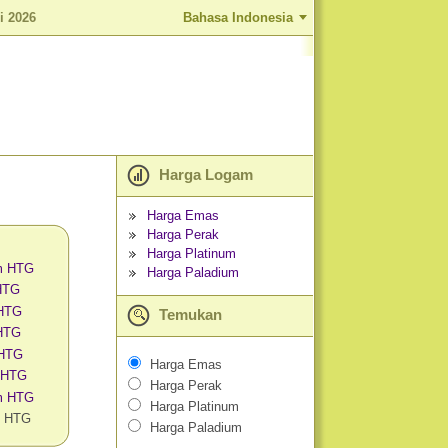
i 2026
Bahasa Indonesia
Harga Logam
Harga Emas
Harga Perak
Harga Platinum
m HTG
Harga Paladium
 HTG
 HTG
Temukan
HTG
 HTG
Harga Emas
 HTG
Harga Perak
am HTG
Harga Platinum
m HTG
Harga Paladium