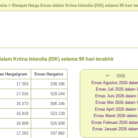
ulia
>
Riwayat Harga Emas dalam Króna Islandia (ISK) selama 90 hari te
lam Króna Islandia (ISK) selama 90 hari terakhir
as Harga/gram
Emas Harga/oz
2026
Emas Agustus 2026 dala
17.303
538.186
Emas Juli 2026 dalam 
17.016
529.244
Emas Juni 2026 dalam
Emas Mei 2026 dalam 
16.273
506.146
Emas April 2026 dalam
16.819
523.139
Emas Maret 2026 dalam
Emas Februari 2026 dala
16.909
525.938
Emas Januari 2026 dala
17.293
537.882