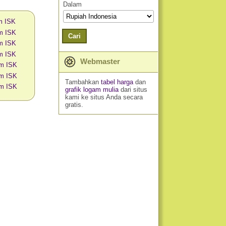
Dalam
am ISK
am ISK
Cari
am ISK
am ISK
Webmaster
am ISK
am ISK
Tambahkan
tabel harga
dan
am ISK
grafik logam mulia
dari situs
kami ke situs Anda secara
gratis.