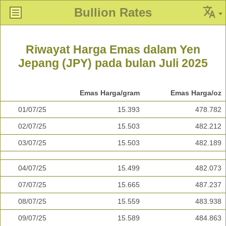
Bullion Rates
Riwayat Harga Emas dalam Yen
Jepang (JPY) pada bulan Juli 2025
Emas Harga/gram
Emas Harga/oz
01/07/25
15.393
478.782
02/07/25
15.503
482.212
03/07/25
15.503
482.189
04/07/25
15.499
482.073
07/07/25
15.665
487.237
08/07/25
15.559
483.938
09/07/25
15.589
484.863