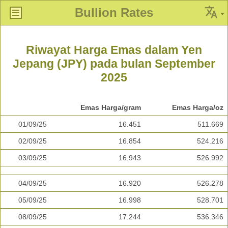
Bullion Rates
Riwayat Harga Emas dalam Yen
Jepang (JPY) pada bulan September
2025
Emas Harga/gram
Emas Harga/oz
01/09/25
16.451
511.669
02/09/25
16.854
524.216
03/09/25
16.943
526.992
04/09/25
16.920
526.278
05/09/25
16.998
528.701
08/09/25
17.244
536.346