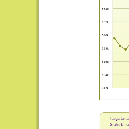
564k
552k
540k
528k
516k
504k
492k
Harga Emas
Grafik Ema