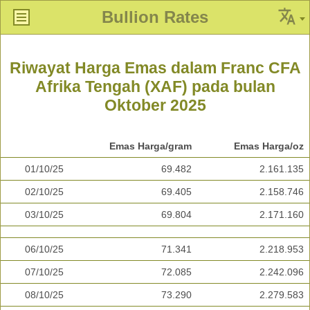
Bullion Rates
Riwayat Harga Emas dalam Franc CFA
Afrika Tengah (XAF) pada bulan
Oktober 2025
Emas Harga/gram
Emas Harga/oz
01/10/25
69.482
2.161.135
02/10/25
69.405
2.158.746
03/10/25
69.804
2.171.160
06/10/25
71.341
2.218.953
07/10/25
72.085
2.242.096
08/10/25
73.290
2.279.583