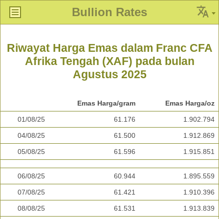
Bullion Rates
Riwayat Harga Emas dalam Franc CFA
Afrika Tengah (XAF) pada bulan
Agustus 2025
Emas Harga/gram
Emas Harga/oz
01/08/25
61.176
1.902.794
04/08/25
61.500
1.912.869
05/08/25
61.596
1.915.851
06/08/25
60.944
1.895.559
07/08/25
61.421
1.910.396
08/08/25
61.531
1.913.839