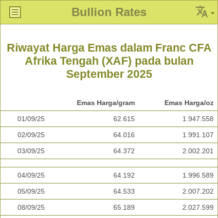
Bullion Rates
Riwayat Harga Emas dalam Franc CFA
Afrika Tengah (XAF) pada bulan
September 2025
Emas Harga/gram
Emas Harga/oz
01/09/25
62.615
1.947.558
02/09/25
64.016
1.991.107
03/09/25
64.372
2.002.201
04/09/25
64.192
1.996.589
05/09/25
64.533
2.007.202
08/09/25
65.189
2.027.599